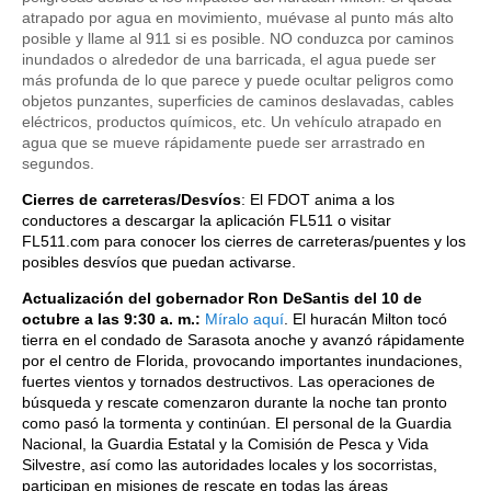
atrapado por agua en movimiento, muévase al punto más alto
posible y llame al 911 si es posible. NO conduzca por caminos
inundados o alrededor de una barricada, el agua puede ser
más profunda de lo que parece y puede ocultar peligros como
objetos punzantes, superficies de caminos deslavadas, cables
eléctricos, productos químicos, etc. Un vehículo atrapado en
agua que se mueve rápidamente puede ser arrastrado en
segundos.
Cierres de carreteras/Desvíos
: El FDOT anima a los
conductores a descargar la aplicación FL511 o visitar
FL511.com para conocer los cierres de carreteras/puentes y los
posibles desvíos que puedan activarse.
Actualización del gobernador Ron DeSantis del 10 de
octubre a las 9:30 a. m.:
Míralo aquí
. El huracán Milton tocó
tierra en el condado de Sarasota anoche y avanzó rápidamente
por el centro de Florida, provocando importantes inundaciones,
fuertes vientos y tornados destructivos. Las operaciones de
búsqueda y rescate comenzaron durante la noche tan pronto
como pasó la tormenta y continúan. El personal de la Guardia
Nacional, la Guardia Estatal y la Comisión de Pesca y Vida
Silvestre, así como las autoridades locales y los socorristas,
participan en misiones de rescate en todas las áreas