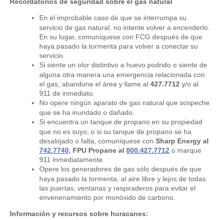
Recordatorios de seguridad sobre el gas natural
En el improbable caso de que se interrumpa su
servicio de gas natural, no intente volver a encenderlo.
En su lugar, comuníquese con FCG después de que
haya pasado la tormenta para volver a conectar su
servicio.
Si siente un olor distintivo a huevo podrido o siente de
alguna otra manera una emergencia relacionada con
el gas, abandone el área y llame al
427.7712
y/o al
911 de inmediato.
No opere ningún aparato de gas natural que sospeche
que se ha inundado o dañado.
Si encuentra un tanque de propano en su propiedad
que no es suyo, o si su tanque de propano se ha
desalojado o falta, comuníquese con
Sharp Energy al
742.7740
,
FPU Propane al
800.427.7712
o marque
911 inmediatamente.
Opere los generadores de gas sólo después de que
haya pasado la tormenta, al aire libre y lejos de todas
las puertas, ventanas y respiraderos para evitar el
envenenamiento por monóxido de carbono.
Información y recursos sobre huracanes: