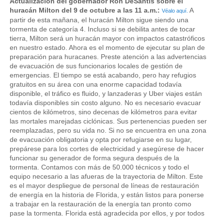
Actualización del gobernador Ron DeSantis sobre el
huracán Milton del 9 de octubre a las 11 a.m.:
A
Véalo aquí.
partir de esta mañana, el huracán Milton sigue siendo una
tormenta de categoría 4. Incluso si se debilita antes de tocar
tierra, Milton será un huracán mayor con impactos catastróficos
en nuestro estado. Ahora es el momento de ejecutar su plan de
preparación para huracanes. Preste atención a las advertencias
de evacuación de sus funcionarios locales de gestión de
emergencias. El tiempo se está acabando, pero hay refugios
gratuitos en su área con una enorme capacidad todavía
disponible, el tráfico es fluido, y lanzaderas y Uber viajes están
todavía disponibles sin costo alguno. No es necesario evacuar
cientos de kilómetros, sino decenas de kilómetros para evitar
las mortales marejadas ciclónicas. Sus pertenencias pueden ser
reemplazadas, pero su vida no. Si no se encuentra en una zona
de evacuación obligatoria y opta por refugiarse en su lugar,
prepárese para los cortes de electricidad y asegúrese de hacer
funcionar su generador de forma segura después de la
tormenta. Contamos con más de 50.000 técnicos y todo el
equipo necesario a las afueras de la trayectoria de Milton. Este
es el mayor despliegue de personal de líneas de restauración
de energía en la historia de Florida, y están listos para ponerse
a trabajar en la restauración de la energía tan pronto como
pase la tormenta. Florida está agradecida por ellos, y por todos